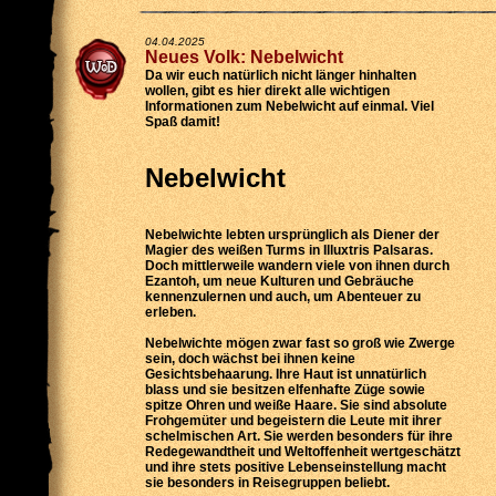
04.04.2025
Neues Volk: Nebelwicht
Da wir euch natürlich nicht länger hinhalten
wollen, gibt es hier direkt alle wichtigen
Informationen zum Nebelwicht auf einmal. Viel
Spaß damit!
Nebelwicht
Nebelwichte lebten ursprünglich als Diener der
Magier des weißen Turms in Illuxtris Palsaras.
Doch mittlerweile wandern viele von ihnen durch
Ezantoh, um neue Kulturen und Gebräuche
kennenzulernen und auch, um Abenteuer zu
erleben.
Nebelwichte mögen zwar fast so groß wie Zwerge
sein, doch wächst bei ihnen keine
Gesichtsbehaarung. Ihre Haut ist unnatürlich
blass und sie besitzen elfenhafte Züge sowie
spitze Ohren und weiße Haare. Sie sind absolute
Frohgemüter und begeistern die Leute mit ihrer
schelmischen Art. Sie werden besonders für ihre
Redegewandtheit und Weltoffenheit wertgeschätzt
und ihre stets positive Lebenseinstellung macht
sie besonders in Reisegruppen beliebt.