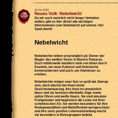
04.04.2025
Neues Volk: Nebelwicht
Da wir euch natürlich nicht länger hinhalten
wollen, gibt es hier direkt alle wichtigen
Informationen zum Nebelwicht auf einmal. Viel
Spaß damit!
Nebelwicht
Nebelwichte lebten ursprünglich als Diener der
Magier des weißen Turms in Illuxtris Palsaras.
Doch mittlerweile wandern viele von ihnen durch
Ezantoh, um neue Kulturen und Gebräuche
kennenzulernen und auch, um Abenteuer zu
erleben.
Nebelwichte mögen zwar fast so groß wie Zwerge
sein, doch wächst bei ihnen keine
Gesichtsbehaarung. Ihre Haut ist unnatürlich
blass und sie besitzen elfenhafte Züge sowie
spitze Ohren und weiße Haare. Sie sind absolute
Frohgemüter und begeistern die Leute mit ihrer
schelmischen Art. Sie werden besonders für ihre
Redegewandtheit und Weltoffenheit wertgeschätzt
und ihre stets positive Lebenseinstellung macht
sie besonders in Reisegruppen beliebt.