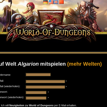
uf Welt
Algarion
mitspielen
(mehr Welten)
elername:
ail:
*
ail (wiederholen):
*
nwort:
*
nwort (wiederholen):
*
Ich will
Neuigkeiten zu World of Dungeons
per E-Mail erhalten.