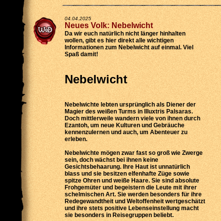
04.04.2025
Neues Volk: Nebelwicht
Da wir euch natürlich nicht länger hinhalten
wollen, gibt es hier direkt alle wichtigen
Informationen zum Nebelwicht auf einmal. Viel
Spaß damit!
Nebelwicht
Nebelwichte lebten ursprünglich als Diener der
Magier des weißen Turms in Illuxtris Palsaras.
Doch mittlerweile wandern viele von ihnen durch
Ezantoh, um neue Kulturen und Gebräuche
kennenzulernen und auch, um Abenteuer zu
erleben.
Nebelwichte mögen zwar fast so groß wie Zwerge
sein, doch wächst bei ihnen keine
Gesichtsbehaarung. Ihre Haut ist unnatürlich
blass und sie besitzen elfenhafte Züge sowie
spitze Ohren und weiße Haare. Sie sind absolute
Frohgemüter und begeistern die Leute mit ihrer
schelmischen Art. Sie werden besonders für ihre
Redegewandtheit und Weltoffenheit wertgeschätzt
und ihre stets positive Lebenseinstellung macht
sie besonders in Reisegruppen beliebt.