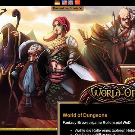
World of Dungeons
Fantasy Browsergame Rollenspiel WoD
Wähle die Rolle eines tapferen Held
Kombiniere Völker und Klassen nach